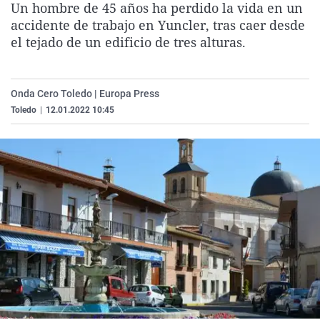
Un hombre de 45 años ha perdido la vida en un
La rosa de los vientos
Caso
Extremadura
Virales
accidente de trabajo en Yuncler, tras caer desde
Gente viajera
Retornados
Galicia
Televisión
el tejado de un edificio de tres alturas.
Como el perro y el gat
Equipo de investigaci
La Rioja
Elecciones
Operación Viuda Negr
Navarra
Onda Cero Toledo | Europa Press
Toledo
|
12.01.2022 10:45
País Vasco