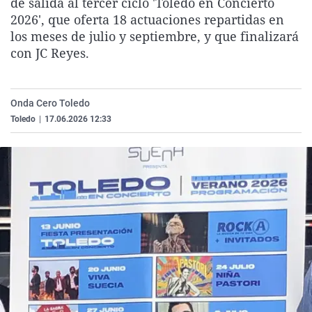
de salida al tercer ciclo 'Toledo en Concierto
La rosa de los vientos
Caso
Extremadura
Virales
2026', que oferta 18 actuaciones repartidas en
los meses de julio y septiembre, y que finalizará
Gente viajera
Retornados
Galicia
Televisión
con JC Reyes.
Como el perro y el gat
Equipo de investigaci
La Rioja
Elecciones
Operación Viuda Negr
Navarra
Onda Cero Toledo
País Vasco
Toledo
|
17.06.2026 12:33