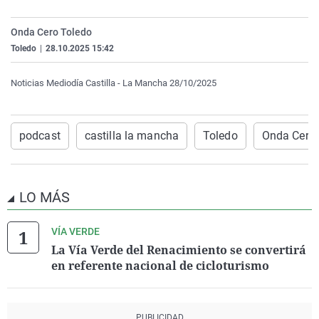
La rosa de los vientos
Caso
Extremadura
Virales
Onda Cero Toledo
Gente viajera
Retornados
Galicia
Televisión
Toledo
|
28.10.2025 15:42
Como el perro y el gat
Equipo de investigaci
La Rioja
Elecciones
Noticias Mediodía Castilla - La Mancha 28/10/2025
Operación Viuda Negr
Navarra
País Vasco
podcast
castilla la mancha
Toledo
Onda Cero 
LO MÁS
VÍA VERDE
La Vía Verde del Renacimiento se convertirá
en referente nacional de cicloturismo