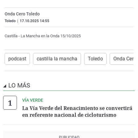
La rosa de los vientos
Caso
Extremadura
Virales
Onda Cero Toledo
Gente viajera
Retornados
Galicia
Televisión
Toledo
|
17.10.2025 14:55
Como el perro y el gat
Equipo de investigaci
La Rioja
Elecciones
Castilla - La Mancha en la Onda 15/10/2025
Operación Viuda Negr
Navarra
País Vasco
podcast
castilla la mancha
Toledo
Onda Cero 
LO MÁS
VÍA VERDE
La Vía Verde del Renacimiento se convertirá
en referente nacional de cicloturismo