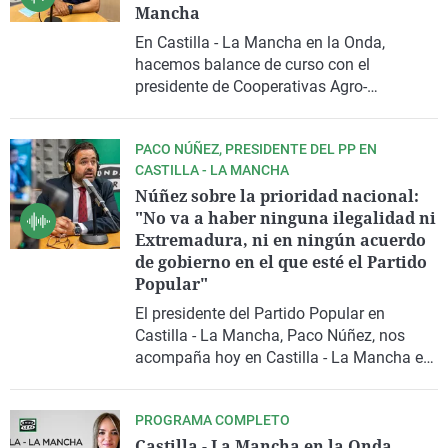
Mancha
La rosa de los vientos
Caso
Extremadura
Virales
En Castilla - La Mancha en la Onda,
Gente viajera
Retornados
Galicia
Televisión
hacemos balance de curso con el
presidente de Cooperativas Agro-
Como el perro y el gat
Equipo de investigaci
La Rioja
Elecciones
alimentarias, Ángel Villafranca, que
Operación Viuda Negr
Navarra
además, acaba de ser reelegido presidente
PACO NÚÑEZ, PRESIDENTE DEL PP EN
a nivel nacional. Con Eva Martínez
País Vasco
CASTILLA - LA MANCHA
Abascal.
Núñez sobre la prioridad nacional:
"No va a haber ninguna ilegalidad ni
Extremadura, ni en ningún acuerdo
de gobierno en el que esté el Partido
Popular"
El presidente del Partido Popular en
Castilla - La Mancha, Paco Núñez, nos
acompaña hoy en Castilla - La Mancha en
la Onda, para abordar la actualidad
política y social de la Región. Con Eva
PROGRAMA COMPLETO
Martínez Abascal.
Castilla - La Mancha en la Onda