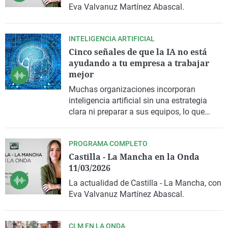
Eva Valvanuz Martínez Abascal.
INTELIGENCIA ARTIFICIAL
Cinco señales de que la IA no está
ayudando a tu empresa a trabajar
mejor
Muchas organizaciones incorporan
inteligencia artificial sin una estrategia
clara ni preparar a sus equipos, lo que
provoca sobrecarga, confusión y
acumulación de proyectos sin dirección.
PROGRAMA COMPLETO
Esto limita el retorno de la inversión y evita
Castilla - La Mancha en la Onda
que la tecnología tenga un impacto real en
11/03/2026
cómo se decide, se trabaja y se obtienen
resultados en la empresa, según Carme
La actualidad de Castilla - La Mancha, con
Castro, CEO y fundadora de Kainova.
Eva Valvanuz Martínez Abascal.
CLM EN LA ONDA