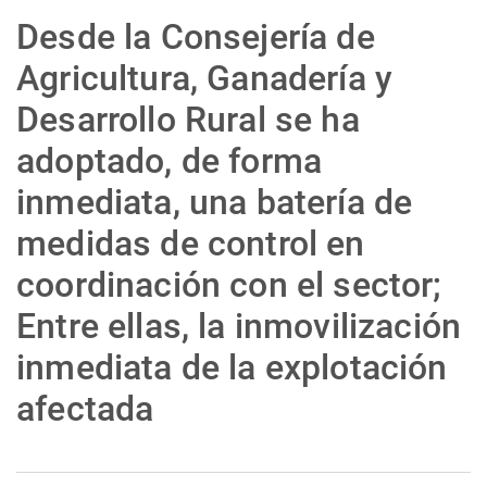
La rosa de los vientos
Caso
Extremadura
Virales
Desde la Consejería de
Gente viajera
Retornados
Galicia
Televisión
Agricultura, Ganadería y
Como el perro y el gat
Equipo de investigaci
La Rioja
Elecciones
Desarrollo Rural se ha
Operación Viuda Negr
Navarra
adoptado, de forma
País Vasco
inmediata, una batería de
medidas de control en
coordinación con el sector;
Entre ellas, la inmovilización
inmediata de la explotación
afectada