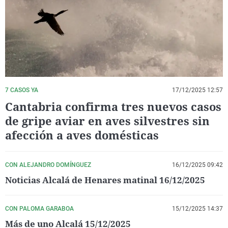
La rosa de los vientos
Caso
Extremadura
Virales
Gente viajera
Retornados
Galicia
Televisión
Como el perro y el gat
Equipo de investigaci
La Rioja
Elecciones
Operación Viuda Negr
Navarra
País Vasco
7 CASOS YA
17/12/2025 12:57
Cantabria confirma tres nuevos casos
de gripe aviar en aves silvestres sin
afección a aves domésticas
CON ALEJANDRO DOMÍNGUEZ
16/12/2025 09:42
Noticias Alcalá de Henares matinal 16/12/2025
CON PALOMA GARABOA
15/12/2025 14:37
Más de uno Alcalá 15/12/2025