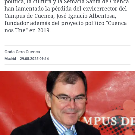
política, la cultura y la Semana Santa de Cuenca
La rosa de los vientos
Caso
Extremadura
Virales
han lamentado la pérdida del exvicerrector del
Campus de Cuenca, José Ignacio Albentosa,
Gente viajera
Retornados
Galicia
Televisión
fundador además del proyecto político "Cuenca
Como el perro y el gat
Equipo de investigaci
La Rioja
Elecciones
nos Une" en 2019.
Operación Viuda Negr
Navarra
País Vasco
Onda Cero Cuenca
Madrid
|
29.05.2025 09:14