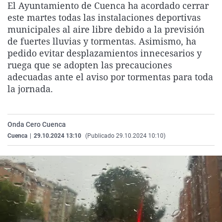
El Ayuntamiento de Cuenca ha acordado cerrar
La rosa de los vientos
Caso
Extremadura
Virales
este martes todas las instalaciones deportivas
Gente viajera
Retornados
Galicia
Televisión
municipales al aire libre debido a la previsión
de fuertes lluvias y tormentas. Asimismo, ha
Como el perro y el gat
Equipo de investigaci
La Rioja
Elecciones
pedido evitar desplazamientos innecesarios y
Operación Viuda Negr
Navarra
ruega que se adopten las precauciones
adecuadas ante el aviso por tormentas para toda
País Vasco
la jornada.
Onda Cero Cuenca
Cuenca
|
29.10.2024 13:10
(Publicado 29.10.2024 10:10)