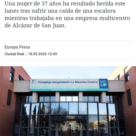
Una mujer de 37 años ha resultado herida este
La rosa de los vientos
Caso
Extremadura
Virales
lunes tras sufrir una caída de una escalera
Gente viajera
Retornados
Galicia
Televisión
mientras trabajaba en una empresa multicentro
de Alcázar de San Juan.
Como el perro y el gat
Equipo de investigaci
La Rioja
Elecciones
Operación Viuda Negr
Navarra
Europa Press
País Vasco
Ciudad Real
|
18.05.2026 12:49