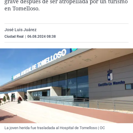
grave después de ser atropellada por un turismo
La rosa de los vientos
Caso
Extremadura
Virales
en Tomelloso.
Gente viajera
Retornados
Galicia
Televisión
Como el perro y el gat
Equipo de investigaci
La Rioja
Elecciones
José Luis Juárez
Operación Viuda Negr
Navarra
Ciudad Real
|
06.08.2024 08:38
País Vasco
La joven herida fue trasladada al Hospital de Tomelloso | OC