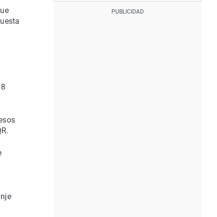
que
puesta
18
cesos
QR.
e
anje