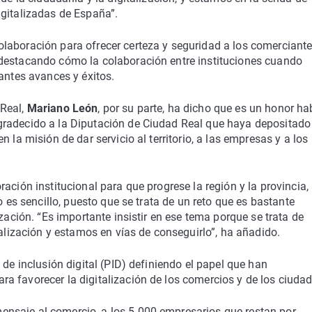
igitalizadas de España”.
laboración para ofrecer certeza y seguridad a los comerciante
 destacando cómo la colaboración entre instituciones cuando
antes avances y éxitos.
 Real,
Mariano León
, por su parte, ha dicho que es un honor ha
gradecido a la Diputación de Ciudad Real que haya depositado
 la misión de dar servicio al territorio, a las empresas y a los
ación institucional para que progrese la región y la provincia,
o es sencillo, puesto que se trata de un reto que es bastante
zación. “Es importante insistir en ese tema porque se trata de
talización y estamos en vías de conseguirlo”, ha añadido.
 de inclusión digital (PID) definiendo el papel que han
a favorecer la digitalización de los comercios y de los ciuda
nsaje al comercio, a los 5.000 empresarios que restan por