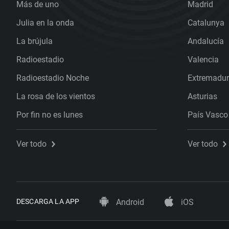
Más de uno
Madrid
Julia en la onda
Catalunya
La brújula
Andalucía
Radioestadio
Valencia
Radioestadio Noche
Extremadu
La rosa de los vientos
Asturias
Por fin no es lunes
País Vasco
Ver todo
Ver todo
DESCARGA LA APP
Android
iOS