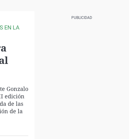
S EN LA
ra
al
nte Gonzalo
I edición
da de las
ión de la