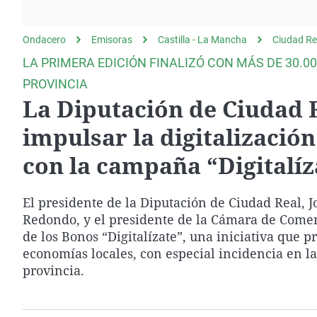
La rosa de los vientos
Caso
Extremadura
Gente viajera
Retornados
Galicia
Ondacero
Emisoras
Castilla - La Mancha
Ciudad Re
Como el perro y el
Equipo de investigación
La Rioja
LA PRIMERA EDICIÓN FINALIZÓ CON MÁS DE 30.0
gato
Operación Viuda
Navarra
PROVINCIA
Negra
La Diputación de Ciudad R
País Vasco
impulsar la digitalización
con la campaña “Digitalíz
El presidente de la Diputación de Ciudad Real,
Redondo, y el presidente de la Cámara de Comer
de los Bonos “Digitalízate”, una iniciativa que 
economías locales, con especial incidencia en la
provincia.