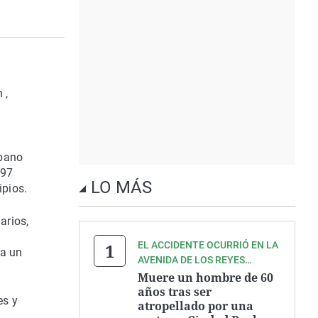
 ,
rbano
197
LO MÁS
ipios.
arios,
EL ACCIDENTE OCURRIÓ EN LA
 a un
AVENIDA DE LOS REYES
CATÓLICOS
Muere un hombre de 60
años tras ser
es y
atropellado por una