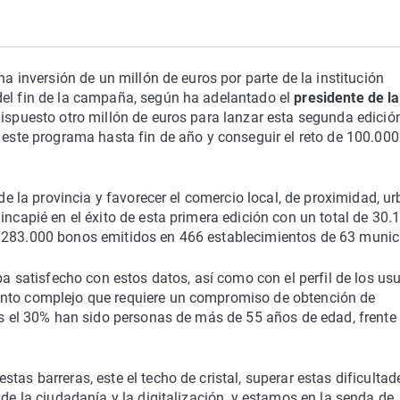
na inversión de un millón de euros por parte de la institución
del fin de la campaña, según ha adelantado el
presidente de la
dispuesto otro millón de euros para lanzar esta segunda edición
r este programa hasta fin de año y conseguir el reto de 100.000
 de la provincia y favorecer el comercio local, de proximidad, u
incapié en el éxito de esta primera edición con un total de 30.
n 283.000 bonos emitidos en 466 establecimientos de 63 munic
ba satisfecho con estos datos, así como con el perfil de los usu
ento complejo que requiere un compromiso de obtención de
dos el 30% han sido personas de más de 55 años de edad, frente
tas barreras, este el techo de cristal, superar estas dificultad
 de la ciudadanía y la digitalización, y estamos en la senda de