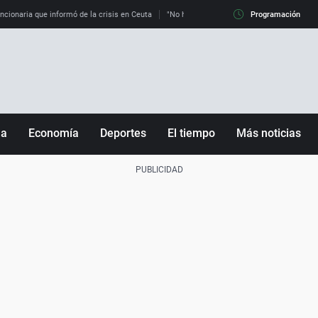
uncionaria que informó de la crisis en Ceuta
"No hay mafias, que no nos engañen": exper
Programación
ña
Economía
Deportes
El tiempo
Más noticias
Fútbol
Sociedad
Baloncesto
Mundo
Tenis
Salud
Motor
Cultura
Ciencia y Tecnología
adrid
Gastronomía
nciana
Medio ambiente