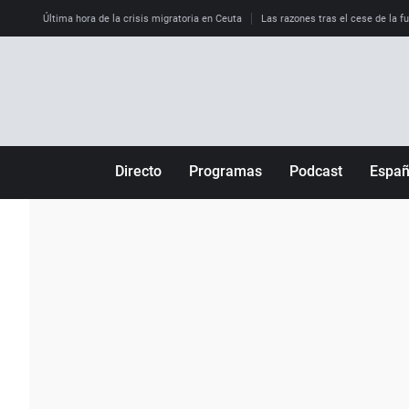
Última hora de la crisis migratoria en Ceuta
Las razones tras el cese de la f
Directo
Programas
Podcast
Espa
Más de uno
Los Perseguidos
Andalucía
Por fin
Malas decisiones
Aragón
Julia en la onda
Expedientes del más allá
Baleares
La brújula
El viaje del Guernica
Cantabria
Radioestadio
Invisibles
Cataluña
Radioestadio noche
Prohibido morirse
Comunidad de M
El colegio invisible
Esto no ha pasado
Comunitat Vale