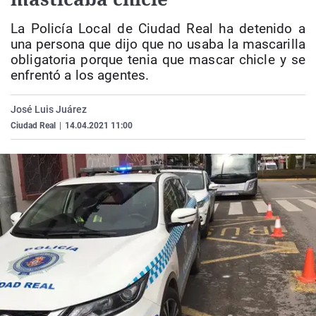
La rosa de los vientos
Caso
Extremadura
Virales
La Policía Local de Ciudad Real ha detenido a
Gente viajera
Retornados
Galicia
Televisión
una persona que dijo que no usaba la mascarilla
obligatoria porque tenia que mascar chicle y se
Como el perro y el gat
Equipo de investigaci
La Rioja
Elecciones
enfrentó a los agentes.
Operación Viuda Negr
Navarra
José Luis Juárez
País Vasco
Ciudad Real
|
14.04.2021 11:00