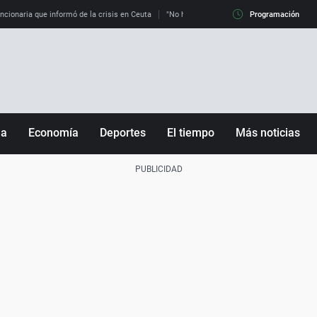
uncionaria que informó de la crisis en Ceuta
"No hay mafias, que no nos engañen": exper
Programación
ña
Economía
Deportes
El tiempo
Más noticias
Fútbol
Sociedad
Baloncesto
Mundo
Tenis
Salud
Motor
Cultura
Ciencia y Tecnología
adrid
Gastronomía
nciana
Medio ambiente