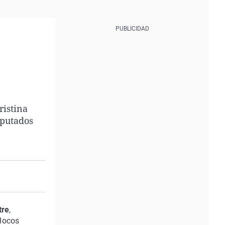
ristina
iputados
tre
,
 locos