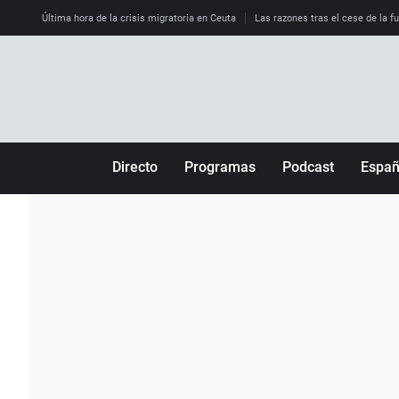
Última hora de la crisis migratoria en Ceuta
Las razones tras el cese de la f
Directo
Programas
Podcast
Espa
Más de uno
Los Perseguidos
Andalucía
Por fin
Malas decisiones
Aragón
Julia en la onda
Expedientes del más allá
Baleares
La brújula
El viaje del Guernica
Cantabria
Radioestadio
Invisibles
Cataluña
Radioestadio noche
Prohibido morirse
Comunidad de M
El colegio invisible
Esto no ha pasado
Comunitat Vale