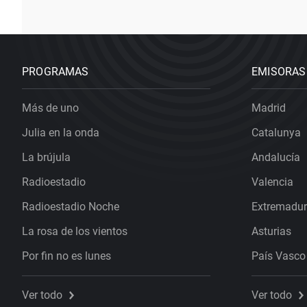
PROGRAMAS
EMISORAS
Más de uno
Madrid
Julia en la onda
Catalunya
La brújula
Andalucía
Radioestadio
Valencia
Radioestadio Noche
Extremadu
La rosa de los vientos
Asturias
Por fin no es lunes
País Vasco
Ver todo
Ver todo