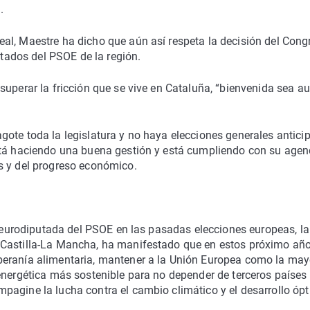
.
al, Maestre ha dicho que aún así respeta la decisión del Cong
utados del PSOE de la región.
superar la fricción que se vive en Cataluña, “bienvenida sea a
gote toda la legislatura y no haya elecciones generales antici
está haciendo una buena gestión y está cumpliendo con su age
s y del progreso económico.
da eurodiputada del PSOE en las pasadas elecciones europeas, la
 Castilla-La Mancha, ha manifestado que en estos próximo añ
beranía alimentaria, mantener a la Unión Europea como la may
energética más sostenible para no depender de terceros países
pagine la lucha contra el cambio climático y el desarrollo óp