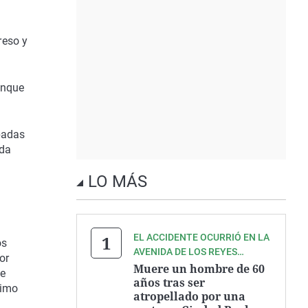
reso y
unque
padas
nda
LO MÁS
EL ACCIDENTE OCURRIÓ EN LA
os
AVENIDA DE LOS REYES
or
CATÓLICOS
Muere un hombre de 60
 e
años tras ser
timo
atropellado por una