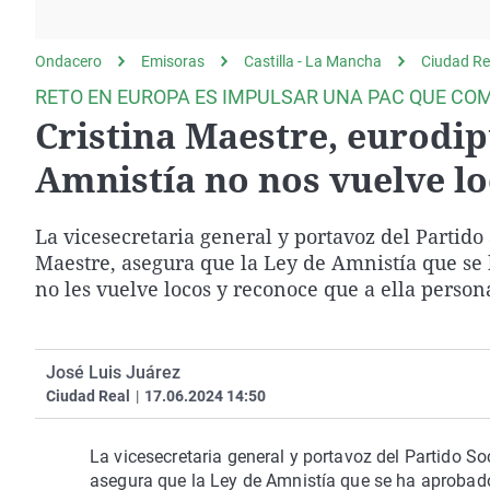
La rosa de los vientos
Caso
Extremadura
Gente viajera
Retornados
Galicia
Ondacero
Emisoras
Castilla - La Mancha
Ciudad Re
Como el perro y el
Equipo de investigación
La Rioja
RETO EN EUROPA ES IMPULSAR UNA PAC QUE CO
gato
Cristina Maestre, eurodip
Operación Viuda
Navarra
Negra
País Vasco
Amnistía no nos vuelve lo
La vicesecretaria general y portavoz del Partido
Maestre, asegura que la Ley de Amnistía que se
no les vuelve locos y reconoce que a ella person
José Luis Juárez
Ciudad Real
|
17.06.2024 14:50
La vicesecretaria general y portavoz del Partido S
asegura que la Ley de Amnistía que se ha aprobado