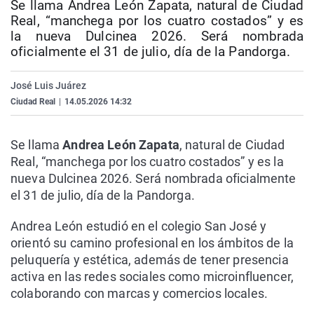
Se llama Andrea León Zapata, natural de Ciudad
La rosa de los vientos
Caso
Extremadura
Virales
Real, “manchega por los cuatro costados” y es
la nueva Dulcinea 2026. Será nombrada
Gente viajera
Retornados
Galicia
Televisión
oficialmente el 31 de julio, día de la Pandorga.
Como el perro y el gat
Equipo de investigaci
La Rioja
Elecciones
Operación Viuda Negr
Navarra
José Luis Juárez
Ciudad Real
|
14.05.2026 14:32
País Vasco
Se llama
Andrea León Zapata
, natural de Ciudad
Real, “manchega por los cuatro costados” y es la
nueva Dulcinea 2026. Será nombrada oficialmente
el 31 de julio, día de la Pandorga.
Andrea León estudió en el colegio San José y
orientó su camino profesional en los ámbitos de la
peluquería y estética, además de tener presencia
activa en las redes sociales como microinfluencer,
colaborando con marcas y comercios locales.