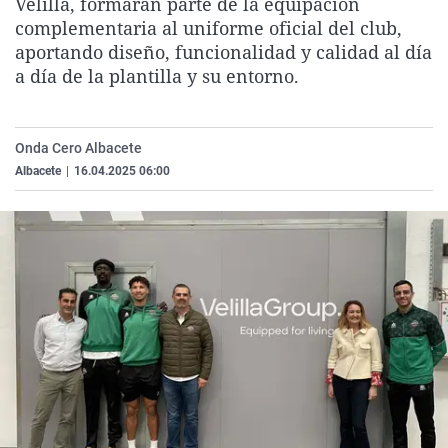
Velilla, formarán parte de la equipación
La rosa de los vientos
Caso
Extremadura
Virales
complementaria al uniforme oficial del club,
aportando diseño, funcionalidad y calidad al día
Gente viajera
Retornados
Galicia
Televisión
a día de la plantilla y su entorno.
Como el perro y el gat
Equipo de investigaci
La Rioja
Elecciones
Operación Viuda Negr
Navarra
Onda Cero Albacete
País Vasco
Albacete
|
16.04.2025 06:00