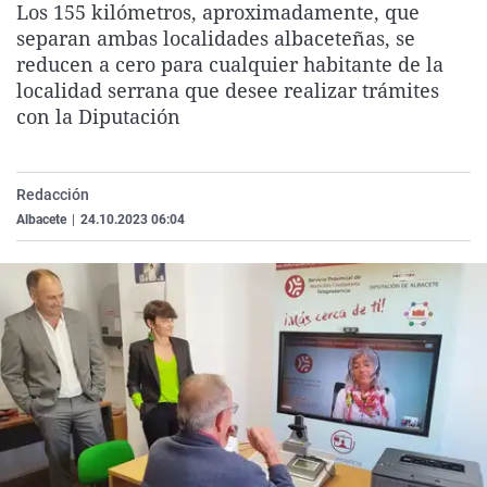
Los 155 kilómetros, aproximadamente, que
La rosa de los vientos
Caso
Extremadura
Virales
separan ambas localidades albaceteñas, se
Gente viajera
Retornados
Galicia
Televisión
reducen a cero para cualquier habitante de la
localidad serrana que desee realizar trámites
Como el perro y el gat
Equipo de investigaci
La Rioja
Elecciones
con la Diputación
Operación Viuda Negr
Navarra
País Vasco
Redacción
Albacete
|
24.10.2023 06:04