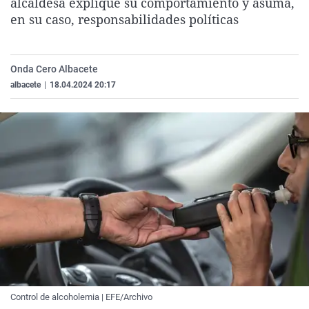
alcaldesa explique su comportamiento y asuma,
La rosa de los vientos
Caso
Extremadura
Virales
en su caso, responsabilidades políticas
Gente viajera
Retornados
Galicia
Televisión
Como el perro y el gat
Equipo de investigaci
La Rioja
Elecciones
Onda Cero Albacete
Operación Viuda Negr
Navarra
albacete
|
18.04.2024 20:17
País Vasco
Control de alcoholemia | EFE/Archivo