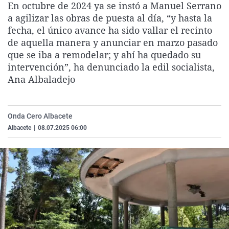
En octubre de 2024 ya se instó a Manuel Serrano
La rosa de los vientos
Caso
Extremadura
Virales
a agilizar las obras de puesta al día, “y hasta la
Gente viajera
Retornados
Galicia
Televisión
fecha, el único avance ha sido vallar el recinto
de aquella manera y anunciar en marzo pasado
Como el perro y el gat
Equipo de investigaci
La Rioja
Elecciones
que se iba a remodelar; y ahí ha quedado su
Operación Viuda Negr
Navarra
intervención”, ha denunciado la edil socialista,
Ana Albaladejo
País Vasco
Onda Cero Albacete
Albacete
|
08.07.2025 06:00