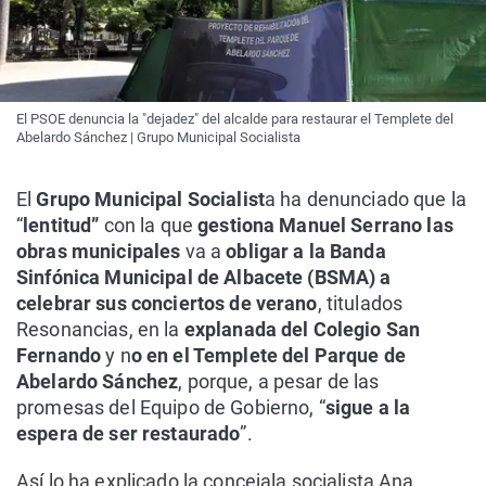
El PSOE denuncia la "dejadez" del alcalde para restaurar el Templete del
Abelardo Sánchez | Grupo Municipal Socialista
El
Grupo Municipal Socialist
a ha denunciado que la
“
lentitud”
con la que
gestiona Manuel Serrano las
obras municipales
va a
obligar a la Banda
Sinfónica Municipal de Albacete (BSMA) a
celebrar sus conciertos de verano
, titulados
Resonancias, en la
explanada del Colegio San
Fernando
y n
o en el Templete del Parque de
Abelardo Sánchez
, porque, a pesar de las
promesas del Equipo de Gobierno, “
sigue a la
espera de ser restaurado
”.
Así lo ha explicado la concejala socialista Ana