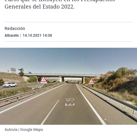
La rosa de los vientos
Caso
Extremadura
Virales
Generales del Estado 2022.
Gente viajera
Retornados
Galicia
Televisión
Como el perro y el gat
Equipo de investigaci
La Rioja
Elecciones
Redacción
Albacete
|
14.10.2021 14:38
Operación Viuda Negr
Navarra
País Vasco
Autovía | Google Maps