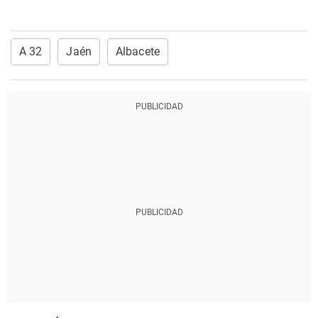
A 32
Jaén
Albacete