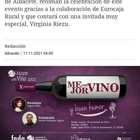
de Albacete, retoman la celebración de este
La rosa de los vientos
Caso
Extremadura
Virales
evento gracias a la colaboración de Eurocaja
Rural y que contará con una invitada muy
Gente viajera
Retornados
Galicia
Televisión
especial, Virginia Riezu.
Como el perro y el gat
Equipo de investigaci
La Rioja
Elecciones
Operación Viuda Negr
Navarra
Redacción
País Vasco
Albacete
|
17.11.2021 06:05