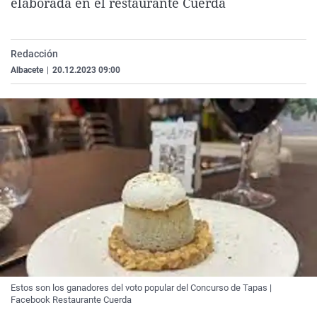
elaborada en el restaurante Cuerda
La rosa de los vientos
Caso
Extremadura
Virales
Gente viajera
Retornados
Galicia
Televisión
Redacción
Como el perro y el gat
Equipo de investigaci
La Rioja
Elecciones
Albacete
|
20.12.2023 09:00
Operación Viuda Negr
Navarra
País Vasco
Estos son los ganadores del voto popular del Concurso de Tapas |
Facebook Restaurante Cuerda