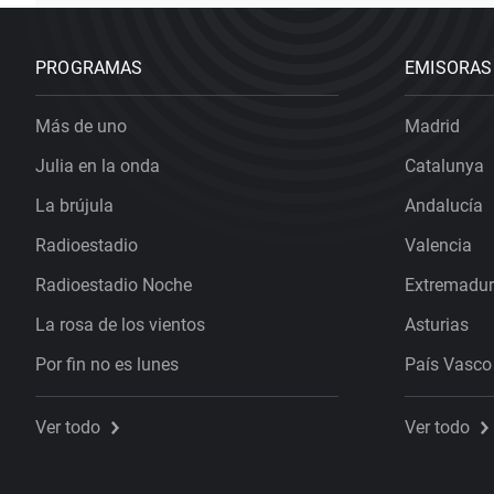
PROGRAMAS
EMISORAS
Más de uno
Madrid
Julia en la onda
Catalunya
La brújula
Andalucía
Radioestadio
Valencia
Radioestadio Noche
Extremadu
La rosa de los vientos
Asturias
Por fin no es lunes
País Vasco
Ver todo
Ver todo