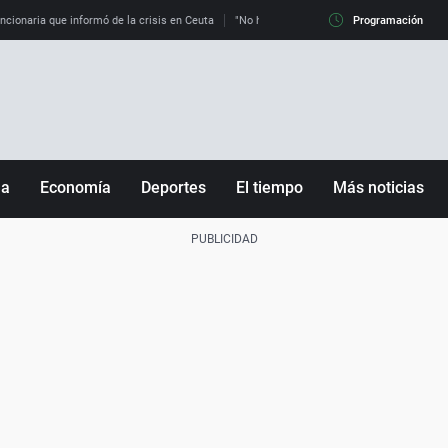
uncionaria que informó de la crisis en Ceuta
"No hay mafias, que no nos engañen": exper
Programación
ña
Economía
Deportes
El tiempo
Más noticias
Fútbol
Sociedad
Baloncesto
Mundo
Tenis
Salud
Motor
Cultura
Ciencia y Tecnología
adrid
Gastronomía
nciana
Medio ambiente