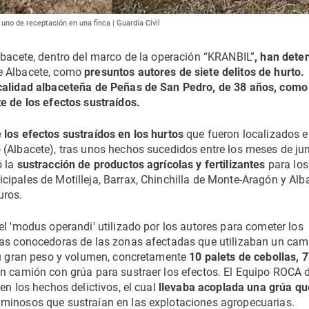
uno de receptación en una finca | Guardia Civil
lbacete, dentro del marco de la operación “KRANBIL”
, han dete
e Albacete, como
presuntos autores de siete delitos de hurto.
ocalidad albaceteña de Peñas de San Pedro, de 38 años, como
e de los efectos sustraídos.
 los efectos sustraídos en los hurtos
que fueron localizados 
 (Albacete), tras unos hechos sucedidos entre los meses de jun
ó la
sustracción de productos agrícolas y fertilizantes
para los
ipales de Motilleja, Barrax, Chinchilla de Monte-Aragón y Alb
uros.
el 'modus operandi' utilizado por los autores para cometer los
nas conocedoras de las zonas afectadas que utilizaban un cam
 su gran peso y volumen, concretamente
10 palets de cebollas, 
un camión con grúa para sustraer los efectos. El Equipo ROCA d
en los hechos delictivos, el cual
llevaba acoplada una grúa qu
minosos que sustraían en las explotaciones agropecuarias.