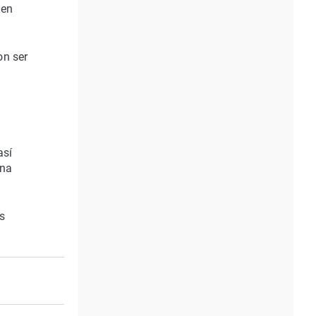
 en
on ser
así
una
os