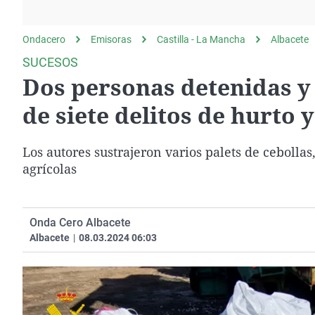
La rosa de los vientos
Caso
Extremadura
Gente viajera
Retornados
Galicia
Ondacero
Emisoras
Castilla - La Mancha
Albacete
Como el perro y el
Equipo de investigación
La Rioja
SUCESOS
gato
Dos personas detenidas y
Operación Viuda
Navarra
Negra
País Vasco
de siete delitos de hurto 
Los autores sustrajeron varios palets de cebollas
agrícolas
Onda Cero Albacete
Albacete
|
08.03.2024 06:03