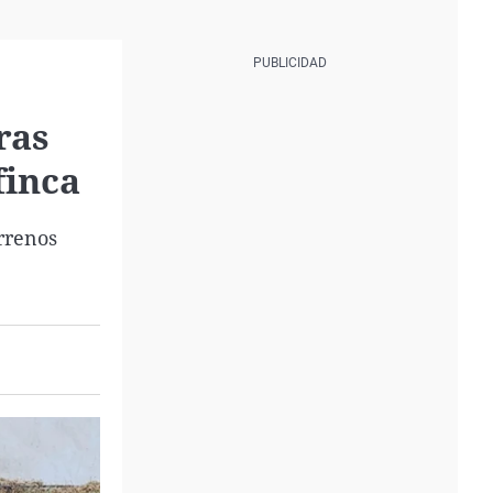
ras
finca
errenos