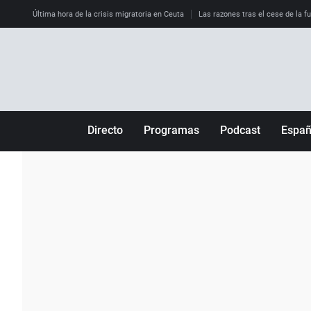
Última hora de la crisis migratoria en Ceuta
Las razones tras el cese de la f
Directo
Programas
Podcast
Espa
Más de uno
Los Perseguidos
Andalucía
Por fin
Malas decisiones
Aragón
Julia en la onda
Expedientes del más allá
Baleares
La brújula
El viaje del Guernica
Cantabria
Radioestadio
Invisibles
Cataluña
Radioestadio noche
Prohibido morirse
Comunidad de M
El colegio invisible
Esto no ha pasado
Comunitat Vale