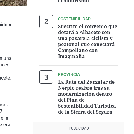
cicloturismo
SOSTENIBILIDAD
nido a
Suscrito el convenio que
dotará a Albacete con
una pasarela ciclista y
peatonal que conectará
Campollano con
Imaginalia
en una
io y
PROVINCIA
acete,
La Ruta del Zarzalar de
Nerpio reabre tras su
modernización dentro
del Plan de
ión-
Sostenibilidad Turística
de la Sierra del Segura
77
e la
e era