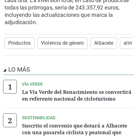
cada una. La inversión total, en caso de producirse
todas las prórrogas, sería de 243.357,92 euros,
incluyendo las actualizaciones que marca la
adjudicación.
Productos
Violencia de género
Albacete
alime
LO MÁS
VÍA VERDE
La Vía Verde del Renacimiento se convertirá
en referente nacional de cicloturismo
SOSTENIBILIDAD
Suscrito el convenio que dotará a Albacete
con una pasarela ciclista y peatonal que