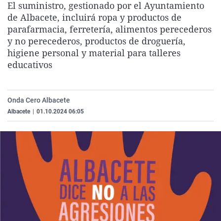
El suministro, gestionado por el Ayuntamiento
La rosa de los vientos
Caso
Extremadura
Virales
de Albacete, incluirá ropa y productos de
Gente viajera
Retornados
Galicia
Televisión
parafarmacia, ferretería, alimentos perecederos
y no perecederos, productos de droguería,
Como el perro y el gat
Equipo de investigaci
La Rioja
Elecciones
higiene personal y material para talleres
Operación Viuda Negr
Navarra
educativos
País Vasco
Onda Cero Albacete
Albacete
|
01.10.2024 06:05