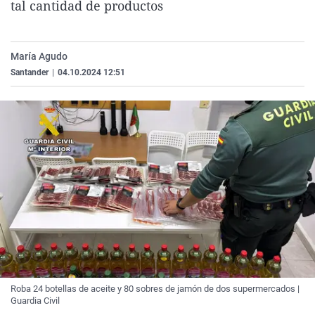
tal cantidad de productos
La rosa de los vientos
Caso
Extremadura
Virales
Gente viajera
Retornados
Galicia
Televisión
María Agudo
Como el perro y el gat
Equipo de investigaci
La Rioja
Elecciones
Santander
|
04.10.2024 12:51
Operación Viuda Negr
Navarra
País Vasco
Roba 24 botellas de aceite y 80 sobres de jamón de dos supermercados |
Guardia Civil