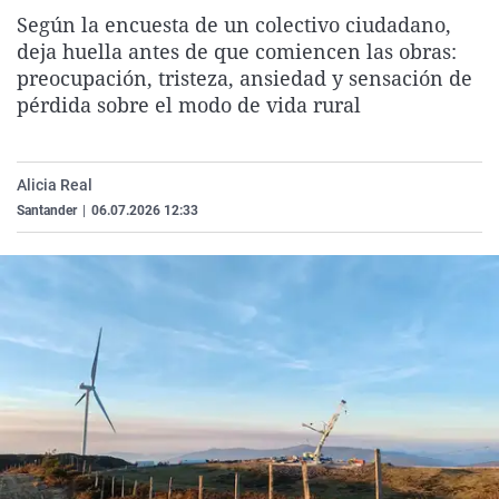
La rosa de los vientos
Caso
Extremadura
Virales
Según la encuesta de un colectivo ciudadano,
deja huella antes de que comiencen las obras:
Gente viajera
Retornados
Galicia
Televisión
preocupación, tristeza, ansiedad y sensación de
Como el perro y el gat
Equipo de investigaci
La Rioja
Elecciones
pérdida sobre el modo de vida rural
Operación Viuda Negr
Navarra
País Vasco
Alicia Real
Santander
|
06.07.2026 12:33