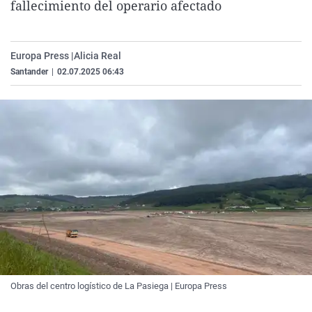
fallecimiento del operario afectado
La rosa de los vientos
Caso
Extremadura
Virales
Gente viajera
Retornados
Galicia
Televisión
Europa Press |
Alicia Real
Como el perro y el gat
Equipo de investigaci
La Rioja
Elecciones
Santander
|
02.07.2025 06:43
Operación Viuda Negr
Navarra
País Vasco
Obras del centro logístico de La Pasiega | Europa Press