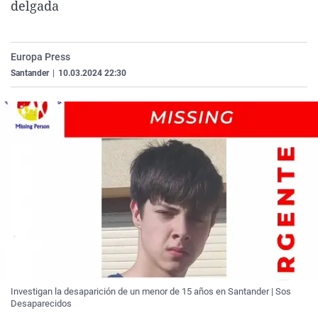
delgada
La rosa de los vientos
Caso
Extremadura
Virales
Gente viajera
Retornados
Galicia
Televisión
Europa Press
Como el perro y el gat
Equipo de investigaci
La Rioja
Elecciones
Santander
|
10.03.2024 22:30
Operación Viuda Negr
Navarra
País Vasco
Investigan la desaparición de un menor de 15 años en Santander | Sos
Desaparecidos