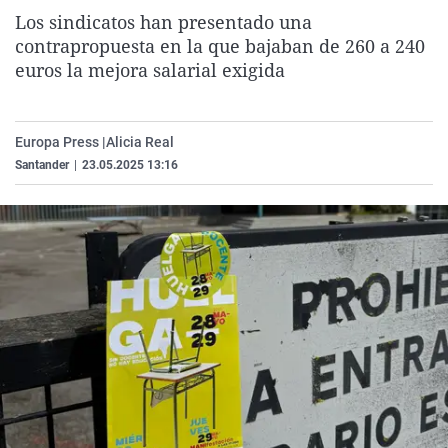
La rosa de los vientos
Caso
Extremadura
Virales
Los sindicatos han presentado una
contrapropuesta en la que bajaban de 260 a 240
Gente viajera
Retornados
Galicia
Televisión
euros la mejora salarial exigida
Como el perro y el gat
Equipo de investigaci
La Rioja
Elecciones
Operación Viuda Negr
Navarra
Europa Press |
Alicia Real
País Vasco
Santander
|
23.05.2025 13:16