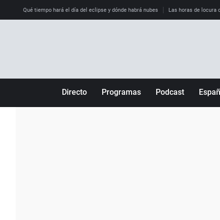
Qué tiempo hará el día del eclipse y dónde habrá nubes
Las horas de locura qu
Directo
Programas
Podcast
Espa
Más de uno
Los Perseguidos
Andalucía
Por fin
Malas decisiones
Aragón
Julia en la onda
Expedientes del más allá
Baleares
La brújula
El viaje del Guernica
Cantabria
Radioestadio
Invisibles
Cataluña
Radioestadio noche
Prohibido morirse
Comunidad de M
El colegio invisible
Esto no ha pasado
Comunitat Vale