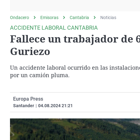
La rosa de los vientos
Caso
Extremadura
Gente viajera
Retornados
Galicia
Ondacero
Emisoras
Cantabria
Noticias
Como el perro y el
Equipo de investigación
La Rioja
ACCIDENTE LABORAL CANTABRIA
gato
Fallece un trabajador de 
Operación Viuda
Navarra
Negra
País Vasco
Guriezo
Un accidente laboral ocurrido en las instalacio
por un camión pluma.
Europa Press
Santander
|
04.08.2024 21:21