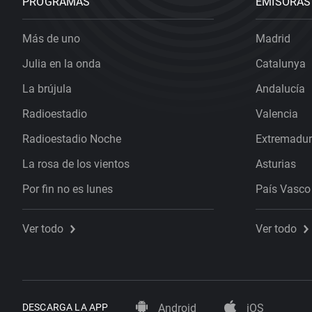
PROGRAMAS
EMISORAS
Más de uno
Madrid
Julia en la onda
Catalunya
La brújula
Andalucía
Radioestadio
Valencia
Radioestadio Noche
Extremadu
La rosa de los vientos
Asturias
Por fin no es lunes
País Vasco
Ver todo
Ver todo
DESCARGA LA APP
Android
iOS