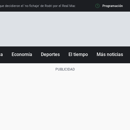
e decidieron el 'no fichaje' de Rodri por el Real Madrid y su 'sí' al Barça
Programación
La llamada de
ña
Economía
Deportes
El tiempo
Más noticias
Fútbol
Sociedad
Baloncesto
Mundo
Tenis
Salud
Motor
Cultura
Ciencia y Tecnología
adrid
Gastronomía
nciana
Medio ambiente