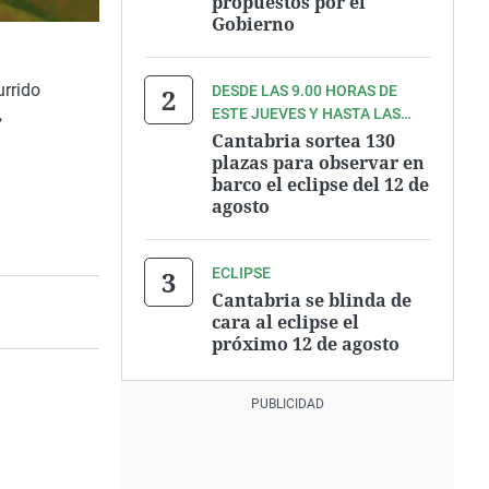
propuestos por el
Gobierno
urrido
DESDE LAS 9.00 HORAS DE
,
ESTE JUEVES Y HASTA LAS
9.00 HORAS DEL VIERNES
Cantabria sortea 130
plazas para observar en
barco el eclipse del 12 de
agosto
ECLIPSE
Cantabria se blinda de
cara al eclipse el
próximo 12 de agosto