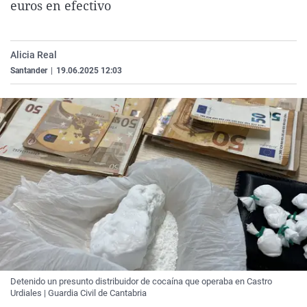
euros en efectivo
La rosa de los vientos
Caso
Extremadura
Virales
Gente viajera
Retornados
Galicia
Televisión
Alicia Real
Como el perro y el gat
Equipo de investigaci
La Rioja
Elecciones
Santander
|
19.06.2025 12:03
Operación Viuda Negr
Navarra
País Vasco
Detenido un presunto distribuidor de cocaína que operaba en Castro
Urdiales | Guardia Civil de Cantabria