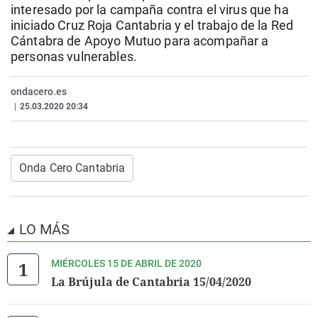
interesado por la campaña contra el virus que ha
La rosa de los vientos
Caso
Extremadura
Virales
iniciado Cruz Roja Cantabria y el trabajo de la Red
Gente viajera
Retornados
Galicia
Televisión
Cántabra de Apoyo Mutuo para acompañar a
personas vulnerables.
Como el perro y el gat
Equipo de investigaci
La Rioja
Elecciones
Operación Viuda Negr
Navarra
ondacero.es
|
25.03.2020 20:34
País Vasco
Onda Cero Cantabria
LO MÁS
MIÉRCOLES 15 DE ABRIL DE 2020
La Brújula de Cantabria 15/04/2020