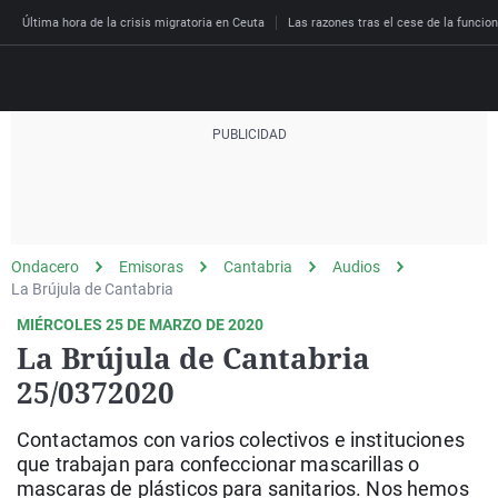
Última hora de la crisis migratoria en Ceuta
Las razones tras el cese de la funcion
Directo
Programas
Podcast
Más de uno
Los Perseguidos
Andalucía
Fútbol
Sociedad
Ondacero
Emisoras
Cantabria
Audios
España
Por fin
Malas decisiones
Aragón
Baloncesto
Mundo
La Brújula de Cantabria
Economía
Julia en la onda
Expedientes del más a
Baleares
Tenis
Salud
MIÉRCOLES 25 DE MARZO DE 2020
La Brújula de Cantabria
Deportes
La brújula
El viaje del Guernica
Cantabria
Motor
Cultura
25/0372020
El tiempo
Radioestadio
Invisibles
Cataluña
Ciencia y Tecnología
Más noticias
Contactamos con varios colectivos e instituciones
Radioestadio noche
Prohibido morirse
Comunidad de Madrid
Gastronomía
que trabajan para confeccionar mascarillas o
El colegio invisible
Esto no ha pasado
Comunitat Valenciana
Medio ambiente
mascaras de plásticos para sanitarios. Nos hemos