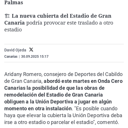
Palmas
La rosa de los vientos
Caso
Extremadura
Virales
Gente viajera
Retornados
Galicia
Televisión
🏗️
La nueva cubierta del Estadio de Gran
Canaria
podría provocar este traslado a otro
Como el perro y el gat
Equipo de investigaci
La Rioja
Elecciones
estadio
Operación Viuda Negr
Navarra
País Vasco
David Ojeda
Canarias
|
30.09.2025 15:17
Aridany Romero, consejero de Deportes del Cabildo
de Gran Canaria,
abordó este martes en Onda Cero
Canarias la posibilidad de que las obras de
remodelación del Estadio de Gran Canaria
obliguen a la Unión Deportiva a jugar en algún
momento en otra instalación
. "Es posible cuando
haya que elevar la cubierta la Unión Deportiva deba
irse a otro estadio o parcelar el estadio", comentó.