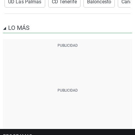
UD Las Palmas
CD Tenerife
Baloncesto
Canar
LO MÁS