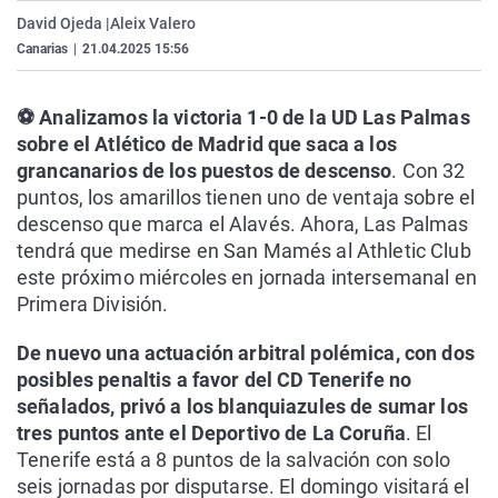
La rosa de los vientos
Caso
Extremadura
Virales
David Ojeda |
Aleix Valero
Canarias
|
21.04.2025 15:56
Gente viajera
Retornados
Galicia
Televisión
Como el perro y el gat
Equipo de investigaci
La Rioja
Elecciones
⚽ Analizamos la victoria 1-0 de la UD Las Palmas
Operación Viuda Negr
Navarra
sobre el Atlético de Madrid que saca a los
grancanarios de los puestos de descenso
. Con 32
País Vasco
puntos, los amarillos tienen uno de ventaja sobre el
descenso que marca el Alavés. Ahora, Las Palmas
tendrá que medirse en San Mamés al Athletic Club
este próximo miércoles en jornada intersemanal en
Primera División.
De nuevo una actuación arbitral polémica, con dos
posibles penaltis a favor del CD Tenerife no
señalados, privó a los blanquiazules de sumar los
tres puntos ante el Deportivo de La Coruña
. El
Tenerife está a 8 puntos de la salvación con solo
seis jornadas por disputarse. El domingo visitará el