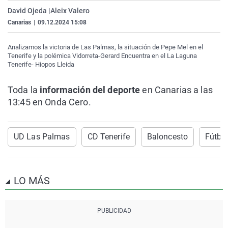
La rosa de los vientos
Caso
Extremadura
Virales
David Ojeda |
Aleix Valero
Canarias
|
09.12.2024 15:08
Gente viajera
Retornados
Galicia
Televisión
Como el perro y el gat
Equipo de investigaci
La Rioja
Elecciones
Analizamos la victoria de Las Palmas, la situación de Pepe Mel en el
Tenerife y la polémica Vidorreta-Gerard Encuentra en el La Laguna
Operación Viuda Negr
Navarra
Tenerife- Hiopos Lleida
País Vasco
Toda la
información del deporte
en Canarias a las
13:45 en Onda Cero.
UD Las Palmas
CD Tenerife
Baloncesto
Fútbo
LO MÁS