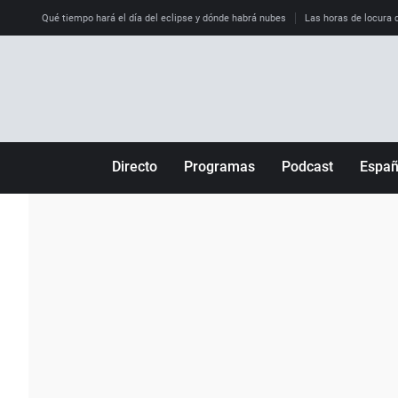
Qué tiempo hará el día del eclipse y dónde habrá nubes
Las horas de locura qu
Directo
Programas
Podcast
Espa
Más de uno
Los Perseguidos
Andalucía
Por fin
Malas decisiones
Aragón
Julia en la onda
Expedientes del más allá
Baleares
La brújula
El viaje del Guernica
Cantabria
Radioestadio
Invisibles
Cataluña
Radioestadio noche
Prohibido morirse
Comunidad de M
El colegio invisible
Esto no ha pasado
Comunitat Vale