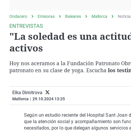
La rosa de los vientos
Caso
Extremadura
Gente viajera
Retornados
Galicia
Ondacero
Emisoras
Baleares
Mallorca
Noticia
Como el perro y el
Equipo de investigación
La Rioja
ENTREVISTAS
gato
"La soledad es una actit
Operación Viuda
Navarra
Negra
País Vasco
activos
Hoy nos aceramos a la Fundación Patronato Obre
patronato en su clase de yoga. Escucha
los testi
Elka Dimitrova
Mallorca
|
29.10.2024 13:25
Según un estudio reciente del Hospital Sant Joan 
que la atención social y acompañamiento son funda
necesitados, por lo que delegan algunos servicios 