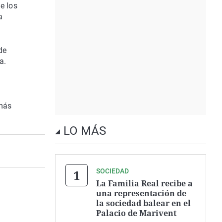
de los
a
de
a.
 más
LO MÁS
SOCIEDAD
La Familia Real recibe a
una representación de
la sociedad balear en el
Palacio de Marivent