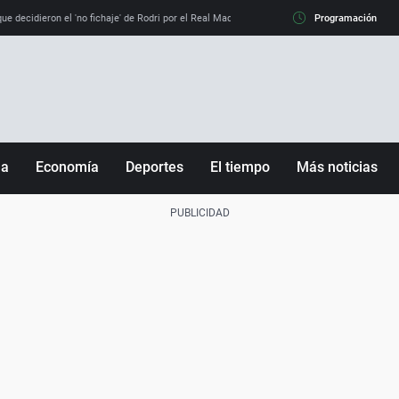
e decidieron el 'no fichaje' de Rodri por el Real Madrid y su 'sí' al Barça
Programación
La llamada de
ña
Economía
Deportes
El tiempo
Más noticias
Fútbol
Sociedad
Baloncesto
Mundo
Tenis
Salud
Motor
Cultura
Ciencia y Tecnología
adrid
Gastronomía
nciana
Medio ambiente