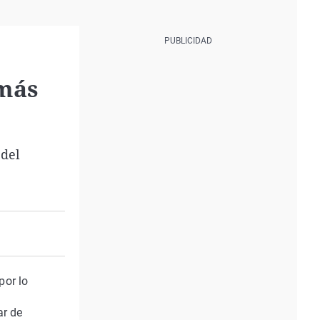
 más
 del
por lo
ar de