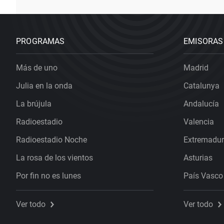
PROGRAMAS
EMISORAS
Más de uno
Madrid
Julia en la onda
Catalunya
La brújula
Andalucía
Radioestadio
Valencia
Radioestadio Noche
Extremadu
La rosa de los vientos
Asturias
Por fin no es lunes
País Vasco
Ver todo
Ver todo