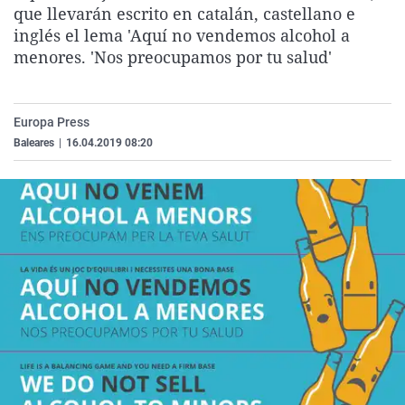
que llevarán escrito en catalán, castellano e
La rosa de los vientos
Caso
Extremadura
Virales
inglés el lema 'Aquí no vendemos alcohol a
Gente viajera
Retornados
Galicia
Televisión
menores. 'Nos preocupamos por tu salud'
Como el perro y el gat
Equipo de investigaci
La Rioja
Elecciones
Operación Viuda Negr
Navarra
Europa Press
País Vasco
Baleares
|
16.04.2019 08:20