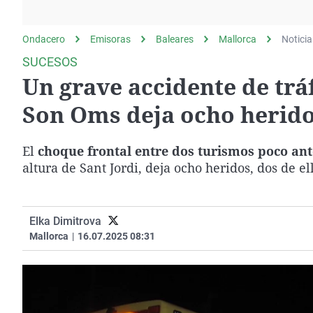
La rosa de los vientos
Caso
Extremadura
Gente viajera
Retornados
Galicia
Ondacero
Emisoras
Baleares
Mallorca
Noticia
Como el perro y el
Equipo de investigación
La Rioja
SUCESOS
gato
Un grave accidente de tr
Operación Viuda
Navarra
Negra
País Vasco
Son Oms deja ocho herid
El
choque frontal entre dos turismos poco ante
altura de Sant Jordi, deja ocho heridos, dos de el
Elka Dimitrova
Mallorca
|
16.07.2025 08:31