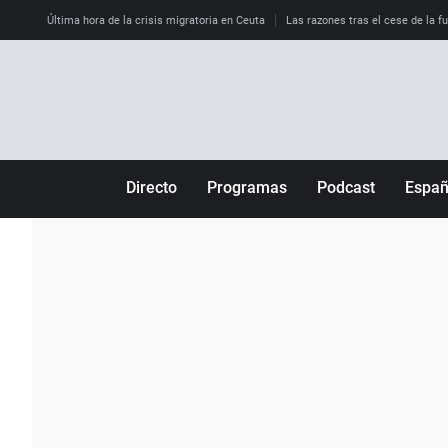
Última hora de la crisis migratoria en Ceuta
Las razones tras el cese de la f
Directo
Programas
Podcast
Espa
Más de uno
Los Perseguidos
Andalucía
Por fin
Malas decisiones
Aragón
Julia en la onda
Expedientes del más allá
Baleares
La brújula
El viaje del Guernica
Cantabria
Radioestadio
Invisibles
Cataluña
Radioestadio noche
Prohibido morirse
Comunidad de M
El colegio invisible
Esto no ha pasado
Comunitat Vale