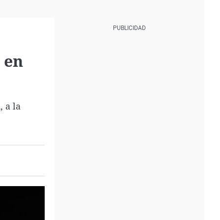
 en
 a la