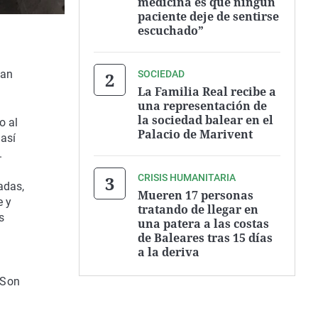
medicina es que ningún
paciente deje de sentirse
escuchado”
Can
SOCIEDAD
La Familia Real recibe a
una representación de
la sociedad balear en el
o al
Palacio de Marivent
 así
.
CRISIS HUMANITARIA
zadas,
Mueren 17 personas
e y
tratando de llegar en
s
una patera a las costas
de Baleares tras 15 días
a la deriva
 Son