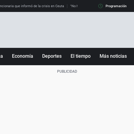
uncionaria que informó de la crisis en Ceuta
"No hay mafias, que no nos engañen": exper
Programación
ña
Economía
Deportes
El tiempo
Más noticias
Fútbol
Sociedad
Baloncesto
Mundo
Tenis
Salud
Motor
Cultura
Ciencia y Tecnología
adrid
Gastronomía
nciana
Medio ambiente