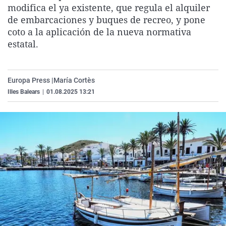
modifica el ya existente, que regula el alquiler
La rosa de los vientos
Caso
Extremadura
Virales
de embarcaciones y buques de recreo, y pone
Gente viajera
Retornados
Galicia
Televisión
coto a la aplicación de la nueva normativa
estatal.
Como el perro y el gat
Equipo de investigaci
La Rioja
Elecciones
Operación Viuda Negr
Navarra
País Vasco
Europa Press |
María Cortès
Illes Balears
|
01.08.2025 13:21