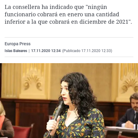
La rosa de los vientos
Caso
Extremadura
Virales
La consellera ha indicado que "ningún
funcionario cobrará en enero una cantidad
Gente viajera
Retornados
Galicia
Televisión
inferior a la que cobrará en diciembre de 2021".
Como el perro y el gat
Equipo de investigaci
La Rioja
Elecciones
Operación Viuda Negr
Navarra
Europa Press
País Vasco
Islas Baleares
|
17.11.2020 12:34
(Publicado 17.11.2020 12:33)