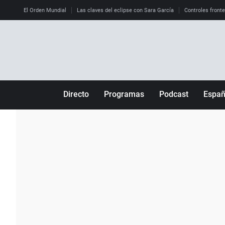
El Orden Mundial
Las claves del eclipse con Sara García
Controles front
Directo
Programas
Podcast
Espa
Más de uno
Los Perseguidos
Andalucía
Por fin
Malas decisiones
Aragón
Julia en la onda
Expedientes del más allá
Baleares
La brújula
El viaje del Guernica
Cantabria
Radioestadio
Invisibles
Cataluña
Radioestadio noche
Prohibido morirse
Comunidad de M
El colegio invisible
Esto no ha pasado
Comunitat Vale