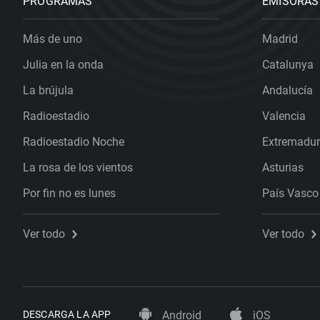
PROGRAMAS
EMISORAS
Más de uno
Madrid
Julia en la onda
Catalunya
La brújula
Andalucía
Radioestadio
Valencia
Radioestadio Noche
Extremadu
La rosa de los vientos
Asturias
Por fin no es lunes
País Vasco
Ver todo
Ver todo
DESCARGA LA APP
Android
iOS