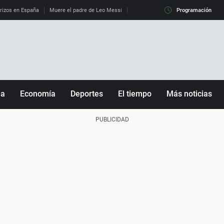
erizos en España
Muere el padre de Leo Messi
La diferencia entre observar el eclip
Programación
ña
Economía
Deportes
El tiempo
Más noticias
Fútbol
Sociedad
Baloncesto
Mundo
Tenis
Salud
Motor
Cultura
Ciencia y Tecnología
adrid
Gastronomía
nciana
Medio ambiente