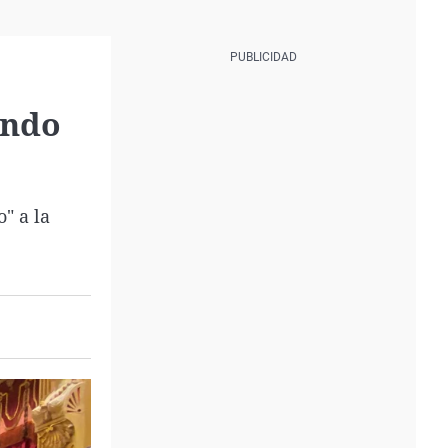
ondo
" a la