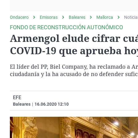
La rosa de los vientos
Caso
Extremadura
Gente viajera
Retornados
Galicia
Ondacero
Emisoras
Baleares
Mallorca
Noticia
Como el perro y el
Equipo de investigación
La Rioja
FONDO DE RECONSTRUCCIÓN AUTONÓMICO
gato
Armengol elude cifrar cuá
Operación Viuda
Navarra
Negra
País Vasco
COVID-19 que aprueba ho
El líder del PP, Biel Company, ha reclamado a Ar
ciudadanía y la ha acusado de no defender sufic
EFE
Baleares
|
16.06.2020 12:10