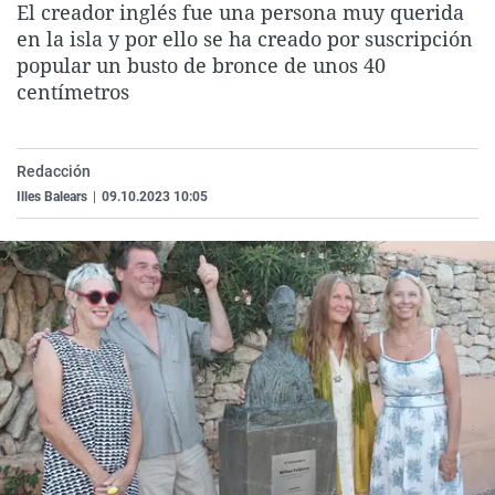
El creador inglés fue una persona muy querida
La rosa de los vientos
Caso
Extremadura
Virales
en la isla y por ello se ha creado por suscripción
Gente viajera
Retornados
Galicia
Televisión
popular un busto de bronce de unos 40
centímetros
Como el perro y el gat
Equipo de investigaci
La Rioja
Elecciones
Operación Viuda Negr
Navarra
Redacción
País Vasco
Illes Balears
|
09.10.2023 10:05