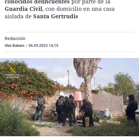
conocidos delincuentes
por parte de la
La rosa de los vientos
Caso
Extremadura
Virales
Guardia Civil
, con domicilio en una casa
aislada de
Santa Gertrudis
Gente viajera
Retornados
Galicia
Televisión
Como el perro y el gat
Equipo de investigaci
La Rioja
Elecciones
Operación Viuda Negr
Navarra
Redacción
Illes Balears
|
06.09.2023 14:15
País Vasco