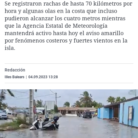
Se registraron rachas de hasta 70 kilómetros por
La rosa de los vientos
Caso
Extremadura
Virales
hora y algunas olas en la costa que incluso
Gente viajera
Retornados
Galicia
Televisión
pudieron alcanzar los cuatro metros mientras
que la Agencia Estatal de Meteorología
Como el perro y el gat
Equipo de investigaci
La Rioja
Elecciones
mantendrá activo hasta hoy el aviso amarillo
Operación Viuda Negr
Navarra
por fenómenos costeros y fuertes vientos en la
isla.
País Vasco
Redacción
Illes Balears
|
04.09.2023 13:28