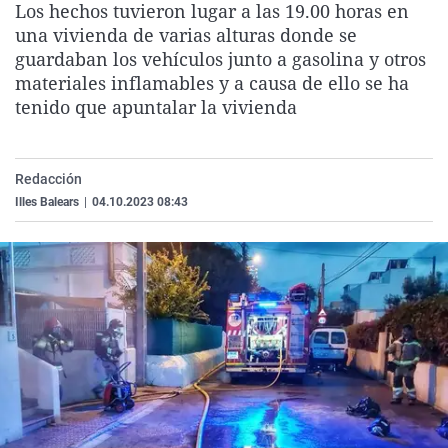
Los hechos tuvieron lugar a las 19.00 horas en
La rosa de los vientos
Caso
Extremadura
Virales
una vivienda de varias alturas donde se
Gente viajera
Retornados
Galicia
Televisión
guardaban los vehículos junto a gasolina y otros
materiales inflamables y a causa de ello se ha
Como el perro y el gat
Equipo de investigaci
La Rioja
Elecciones
tenido que apuntalar la vivienda
Operación Viuda Negr
Navarra
País Vasco
Redacción
Illes Balears
|
04.10.2023 08:43