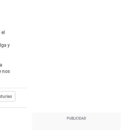
 el
lga y
 a
e nos
sturias