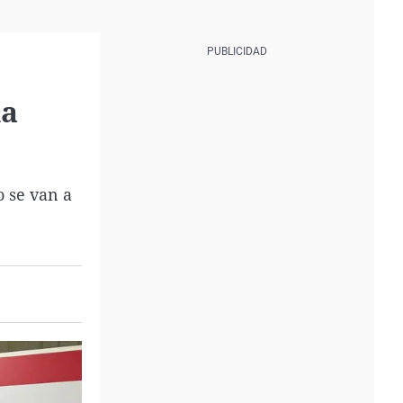
la
o se van a