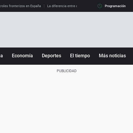
roles fronterizos en España
La diferencia entre observar el eclipse al 99% y al 100%
Programación
ña
Economía
Deportes
El tiempo
Más noticias
Fútbol
Sociedad
Baloncesto
Mundo
Tenis
Salud
Motor
Cultura
Ciencia y Tecnología
adrid
Gastronomía
nciana
Medio ambiente