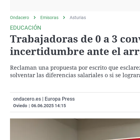
La rosa de los vientos
Caso
Extremadura
Gente viajera
Retornados
Galicia
Ondacero
Emisoras
Asturias
Como el perro y el
Equipo de investigación
La Rioja
EDUCACIÓN
gato
Trabajadoras de 0 a 3 conv
Operación Viuda
Navarra
Negra
País Vasco
incertidumbre ante el ar
Reclaman una propuesta por escrito que esclarezc
solventar las diferencias salariales o si se logr
ondacero.es | Europa Press
Oviedo
|
06.06.2025 14:15