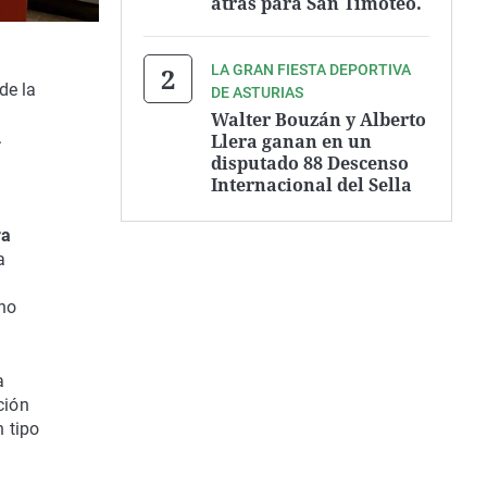
atrás para San Timoteo.
LA GRAN FIESTA DEPORTIVA
de la
DE ASTURIAS
Walter Bouzán y Alberto
.
Llera ganan en un
disputado 88 Descenso
Internacional del Sella
ra
a
 no
a
ción
 tipo