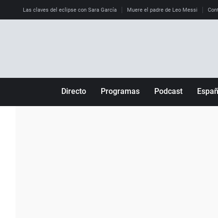
Las claves del eclipse con Sara García
Muere el padre de Leo Messi
Cont
Directo
Programas
Podcast
Espa
Más de uno
Los Perseguidos
Andalucía
Por fin
Malas decisiones
Aragón
Julia en la onda
Expedientes del más allá
Baleares
La brújula
El viaje del Guernica
Cantabria
Radioestadio
Invisibles
Cataluña
Radioestadio noche
Prohibido morirse
Comunidad de M
El colegio invisible
Esto no ha pasado
Comunitat Vale