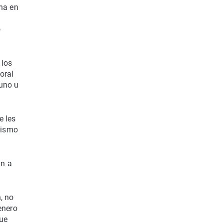
ha en
o
 los
oral
 uno u
e les
mismo
an a
, no
enero
que