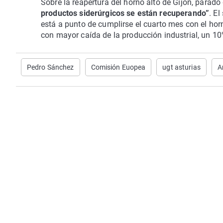
Sobre la reapertura del horno alto de Gijón, parad
productos siderúrgicos se están recuperando”
. E
está a punto de cumplirse el cuarto mes con el horn
con mayor caída de la producción industrial, un 10
Pedro Sánchez
Comisión Euopea
ugt asturias
A