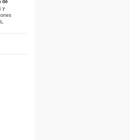
a de
s y
iones
%.