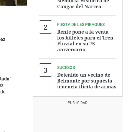
Memoria Histórica de
Cangas del Narcea
FIESTA DE LES PIRAGÜES
Renfe pone a la venta
los billetes para el Tren
hez
Fluvial en su 75
aniversario
SUCESOS
Detenido un vecino de
ntada”
Belmonte por supuesta
ez
tenencia ilícita de armas
 de