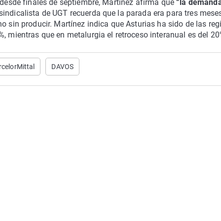
o desde finales de septiembre, Martínez afirma que
“la demand
l sindicalista de UGT recuerda que la parada era para tres mese
o sin producir. Martínez indica que Asturias ha sido de las reg
%, mientras que en metalurgia el retroceso interanual es del 20
rcelorMittal
DAVOS