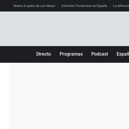
Muere el padre de Leo Messi
Controles fronterizos en España
La diferenc
Directo
Programas
Podcast
Espa
Más de uno
Los Perseguidos
Andalucía
Por fin
Malas decisiones
Aragón
Julia en la onda
Expedientes del más allá
Baleares
La brújula
El viaje del Guernica
Cantabria
Radioestadio
Invisibles
Cataluña
Radioestadio noche
Prohibido morirse
Comunidad de M
El colegio invisible
Esto no ha pasado
Comunitat Vale