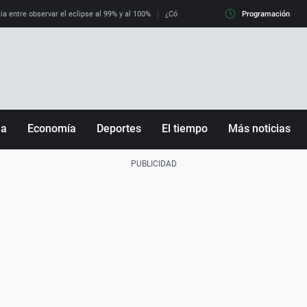
ia entre observar el eclipse al 99% y al 100%
¿Cómo es llegar a Italia con controles fro
Programación
ña
Economía
Deportes
El tiempo
Más noticias
Fútbol
Sociedad
Baloncesto
Mundo
Tenis
Salud
Motor
Cultura
Ciencia y Tecnología
adrid
Gastronomía
nciana
Medio ambiente