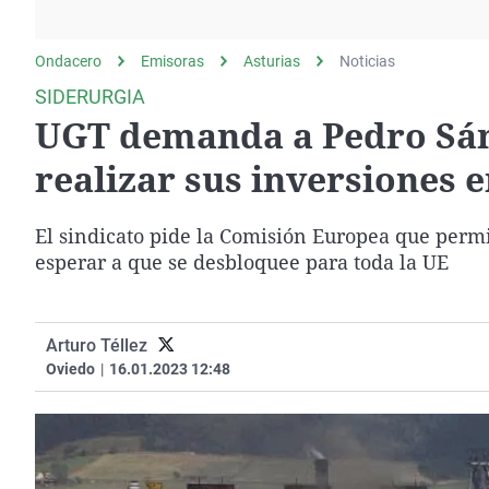
La rosa de los vientos
Caso
Extremadura
Gente viajera
Retornados
Galicia
Ondacero
Emisoras
Asturias
Noticias
Como el perro y el
Equipo de investigación
La Rioja
SIDERURGIA
gato
UGT demanda a Pedro Sánc
Operación Viuda
Navarra
Negra
País Vasco
realizar sus inversiones 
El sindicato pide la Comisión Europea que permit
esperar a que se desbloquee para toda la UE
Arturo Téllez
Oviedo
|
16.01.2023 12:48