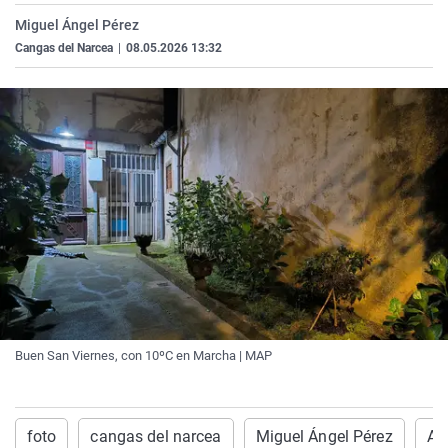
La rosa de los vientos
Caso
Extremadura
Virales
Miguel Ángel Pérez
Cangas del Narcea
|
08.05.2026 13:32
Gente viajera
Retornados
Galicia
Televisión
Como el perro y el gat
Equipo de investigaci
La Rioja
Elecciones
Operación Viuda Negr
Navarra
País Vasco
Buen San Viernes, con 10ºC en Marcha | MAP
foto
cangas del narcea
Miguel Ángel Pérez
Am