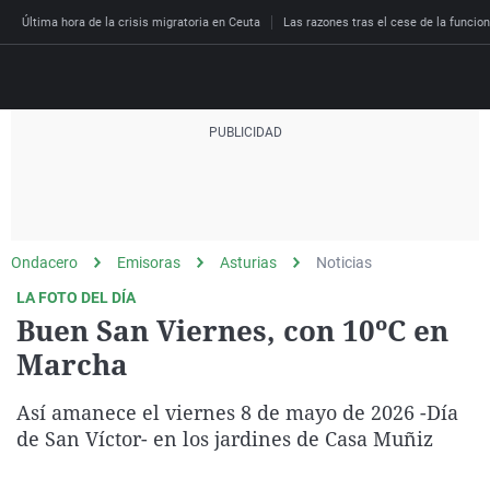
Última hora de la crisis migratoria en Ceuta
Las razones tras el cese de la funcion
Directo
Programas
Podcast
Más de uno
Los Perseguidos
Andalucía
Fútbol
Sociedad
Ondacero
Emisoras
Asturias
Noticias
España
Por fin
Malas decisiones
Aragón
Baloncesto
Mundo
LA FOTO DEL DÍA
Economía
Julia en la onda
Expedientes del más a
Baleares
Tenis
Salud
Buen San Viernes, con 10ºC en
Deportes
Marcha
La brújula
El viaje del Guernica
Cantabria
Motor
Cultura
El tiempo
Radioestadio
Invisibles
Cataluña
Ciencia y Tecnología
Así amanece el viernes 8 de mayo de 2026 -Día
Más noticias
Radioestadio noche
Prohibido morirse
Comunidad de Madrid
Gastronomía
de San Víctor- en los jardines de Casa Muñiz
El colegio invisible
Esto no ha pasado
Comunitat Valenciana
Medio ambiente