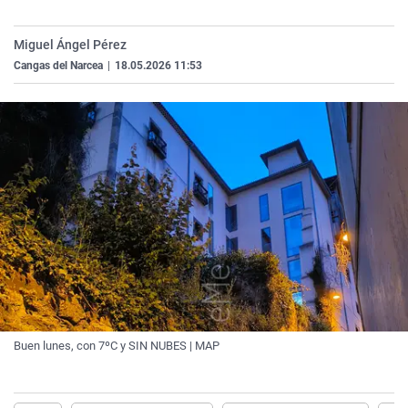
La rosa de los vientos
Caso
Extremadura
Virales
Miguel Ángel Pérez
Gente viajera
Retornados
Galicia
Televisión
Cangas del Narcea
|
18.05.2026 11:53
Como el perro y el gat
Equipo de investigaci
La Rioja
Elecciones
Operación Viuda Negr
Navarra
País Vasco
Buen lunes, con 7ºC y SIN NUBES | MAP