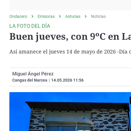
La rosa de los vientos
Caso
Extremadura
Gente viajera
Retornados
Galicia
Ondacero
Emisoras
Asturias
Noticias
Como el perro y el
Equipo de investigación
La Rioja
LA FOTO DEL DÍA
gato
Buen jueves, con 9ºC en L
Operación Viuda
Navarra
Negra
País Vasco
Así amanece el jueves 14 de mayo de 2026 -Día d
Miguel Ángel Pérez
Cangas del Narcea
|
14.05.2026 11:56