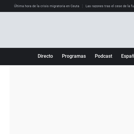
Última hora de la crisis migratoria en Ceuta
Las razones tras el cese de la f
Directo
Programas
Podcast
Espa
Más de uno
Los Perseguidos
Andalucía
Por fin
Malas decisiones
Aragón
Julia en la onda
Expedientes del más allá
Baleares
La brújula
El viaje del Guernica
Cantabria
Radioestadio
Invisibles
Cataluña
Radioestadio noche
Prohibido morirse
Comunidad de M
El colegio invisible
Esto no ha pasado
Comunitat Vale