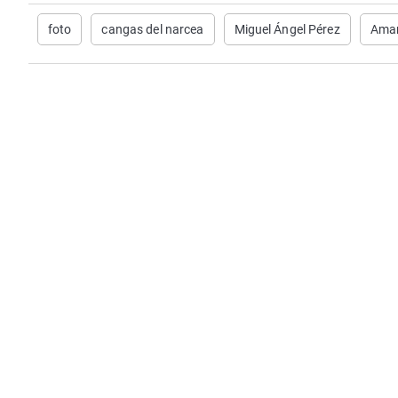
foto
cangas del narcea
Miguel Ángel Pérez
Ama