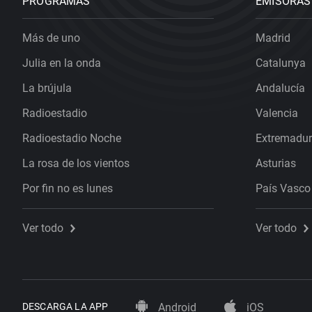
PROGRAMAS
EMISORAS
Más de uno
Madrid
Julia en la onda
Catalunya
La brújula
Andalucía
Radioestadio
Valencia
Radioestadio Noche
Extremadu
La rosa de los vientos
Asturias
Por fin no es lunes
País Vasco
Ver todo
Ver todo
DESCARGA LA APP
Android
iOS