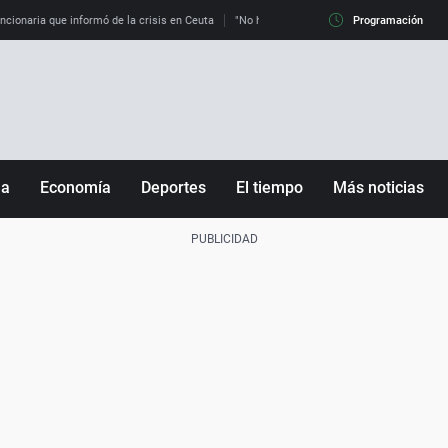
uncionaria que informó de la crisis en Ceuta
"No hay mafias, que no nos engañen": exper
Programación
ña
Economía
Deportes
El tiempo
Más noticias
Fútbol
Sociedad
Baloncesto
Mundo
Tenis
Salud
Motor
Cultura
Ciencia y Tecnología
adrid
Gastronomía
nciana
Medio ambiente